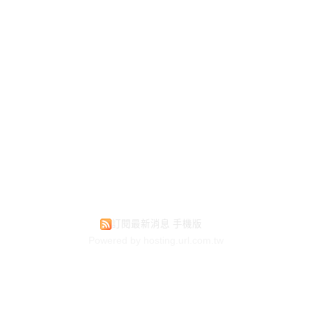
訂閱最新消息
手機版
Powered by hosting.url.com.tw