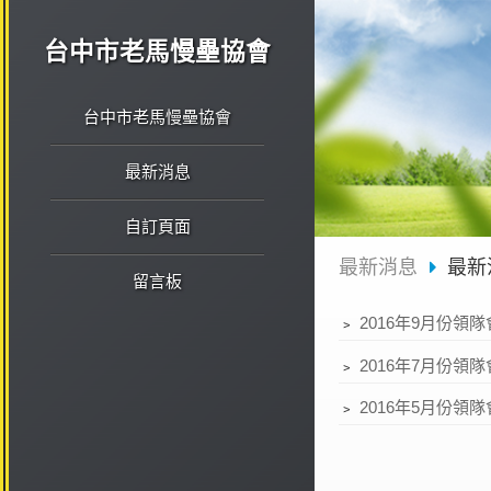
台中市老馬慢壘協會
台中市老馬慢壘協會
最新消息
自訂頁面
最新消息
最新
留言板
﹥
2016年9月份領
﹥
2016年7月份領
﹥
2016年5月份領