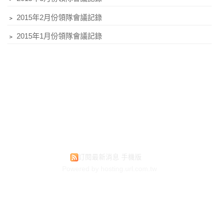
﹥
2015年2月份領隊會議記錄
﹥
2015年1月份領隊會議記錄
訂閱最新消息
手機版
Powered by hosting.url.com.tw