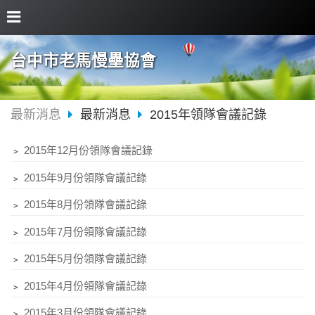
台中市老馬慢壘協會
最新消息
最新消息
2015年領隊會議記錄
﹥
2015年12月份領隊會議記錄
﹥
2015年9月份領隊會議記錄
﹥
2015年8月份領隊會議記錄
﹥
2015年7月份領隊會議記錄
﹥
2015年5月份領隊會議記錄
﹥
2015年4月份領隊會議記錄
﹥
2015年3月份領隊會議記錄