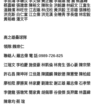
李昆鴻 李聰汶 李文傑 黃正義 李建達 簡 農 蔡嘉峰
蔡嘉峻 張建章 陳裕文 陳秋全 洪銘謙 林紹文 江富生
溫鋒濱 林旺世 江志遠 林戊松 黃洪毅 王忠雄 張棟柏
洪克斯 白仁富 江立偉 洪克漢 全曉靑 李長億 林宏毅
黃裕峰 潘文平
高之雄壘球隊
領隊:魏崇仁
聯絡人:羅志偉 電 話:0989-726-825
江瑞文 李柏慶 施俊豪 林凱倫 林育生 張心豪 陳宗榮
許右昌 陳坤祥 江佳晟 陳國麟 陳欽德 陳憲瑩 陳柏超
廖柏陞 廖勝寅 林家慶 劉建宏 謝正雄 羅志偉 石孝榮
李健龍 張墩梵 簡家貴 胡佩華 谷俊傑 吳羿霆 林嘉緯
陳韋均 蔡 瑄