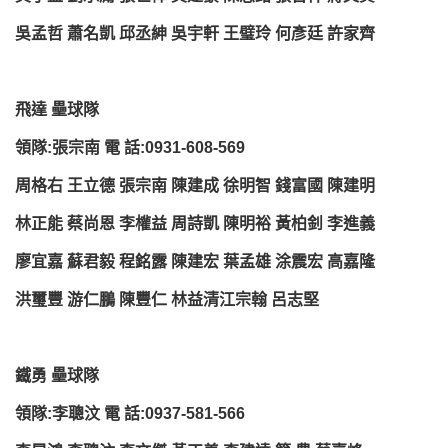
吳孟哲 蕭名凱 邱丞紳 吳宇軒 王璧玲 何彥廷 許家齊
飛達 壘球隊
領隊:張宗南 電 話:0931-608-569
周格右 王立德 張宗南 陳建成 徐明智 錢富國 陳建明
林正能 蔡尚恩 李權益 周詩凱 陳明裕 黃柏釗 李進義
廖宜嘉 蘇君毅 程銘露 陳建宏 葉孟雄 涂震宏 高嘉隆
洪璽豐 游仁鵬 陳豐仁 林益清江宗翰 呂志堅
鐵勇 壘球隊
領隊:李聰汶 電 話:0937-581-566