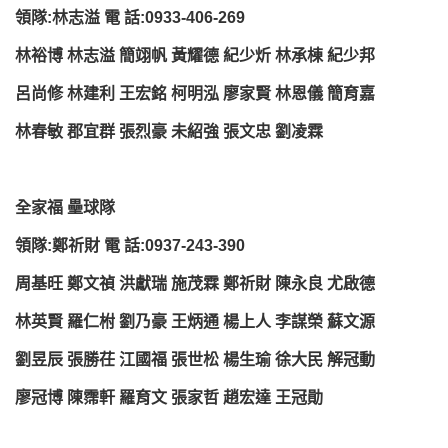
領隊:林志溢 電 話:0933-406-269
林裕博 林志溢 簡翊帆 黃耀德 紀少炘 林承棟 紀少邦
呂尚修 林建利 王宏銘 柯明泓 廖家賢 林恩儀 簡育嘉
林春敏 郡宜群 張烈豪 未紹強 張文忠 劉凌霖
全家福 壘球隊
領隊:鄭祈財 電 話:0937-243-390
周基旺 鄭文禎 洪獻瑞 施茂霖 鄭祈財 陳永良 尤啟德
林英賢 羅仁柎 劉乃豪 王炳通 楊上人 李謀榮 蘇文源
劉昱辰 張勝茌 江國福 張世松 楊生瑜 徐大民 解冠動
廖冠博 陳霈軒 羅育文 張家哲 趙宏達 王冠勛