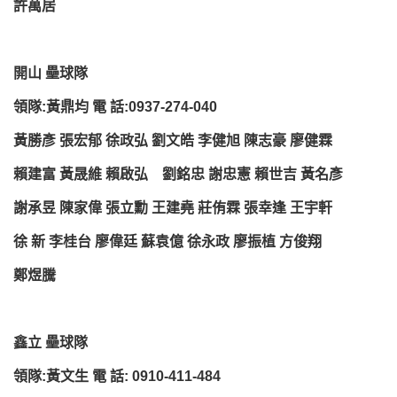
許萬居
開山 壘球隊
領隊:黃鼎均 電 話:0937-274-040
黃勝彥 張宏郁 徐政弘 劉文皓 李健旭 陳志豪 廖健霖
賴建富 黃晟維 賴啟弘 劉銘忠 謝忠憲 賴世吉 黃名彥
謝承昱 陳家偉 張立勳 王建堯 莊侑霖 張幸逢 王宇軒
徐 新 李桂台 廖偉廷 蘇袁億 徐永政 廖振植 方俊翔
鄭煜騰
鑫立 壘球隊
領隊:黃文生 電 話: 0910-411-484