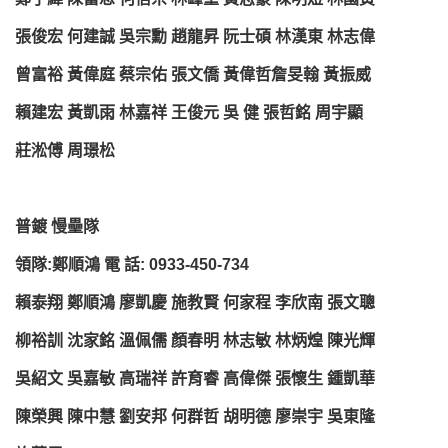
張俊宏 何建誠 吳宗勳 趙龍昇 阮士碩 林漢東 林志偉
曾富裕 黃偉庭 蔡宗佑 張文僑 黃偉哲詹旻翰 黃振威
賴建宏 黃凱雨 林嘉祥 王俊元 吳 健 張哲銘 周宇顯
莊淞傅 周璟松
普鍍 慢壘隊
領隊:鄭順鴻 電 話: 0933-450-734
賴泰翔 鄭順鴻 廖凱慶 施教賢 何家程 李欣南 張文聰
柳裕訓 沈家銘 溫佩儒 顏春明 林志敏 林炳煌 陳光輝
吳紹文 吳嘉敏 高瑞祥 許育睿 高偉傑 張懷生 鍾凱華
陳榮興 陳中慧 劉安邦 何群哲 胡明德 廖崇宇 吳東隆