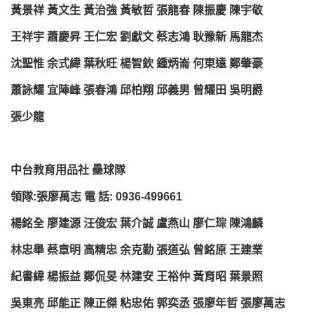
黃景祥 黃文生 黃治強 黃敏哲 張龍春 陳振慶 陳宇敬
王祥宇 蕭慶昇 王仁宏 劉獻文 蔡志鴻 耿豫新 馬龍杰
沈聖惟 余式緯 葉秋旺 楊智欽 鍾炳崙 何東遠 鄭肇豪
蕭詠耀 宜陣峰 張春鴻 邱柏翔 邱義男 曾耀田 吳明爵
張少龍
中台教育用品社 壘球隊
領隊:張廖萬志 電 話: 0936-499661
楊銘全 廖建源 汪俊宏 葉介誠 盧燕山 廖仁琮 陳鴻麟
林忠舉 蔡章明 高精忠 余克勤 張道弘 曾銘原 王建業
紀書緯 楊振益 鄭侃旻 林建安 王裕仲 黃育昭 葉景照
吳東亮 邱能正 陳正傑 粘忠佑 郭奕丞 張廖年哲 張廖萬志