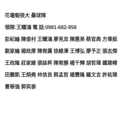
花壇蝦很大 壘球隊
領隊:王耀鴻 電 話:0981-682-958
彭紀綸 陳俊村 王耀鴻 廖見忠 陳惠杲 蔡官典 方偉挺
劉家綸 楊政厚 陳宥廩 徐維澤 王博弘 廖予正 張志傑
王政隆 莊家維 張誌昇 陳宥勝 楊千輝 胡哲瑋 鍾建幃
田震凱 王炳堯 林信良 蔡孟哲 楊豐隆 羅文言 許祐瑋
曹慈強 郭奕泰