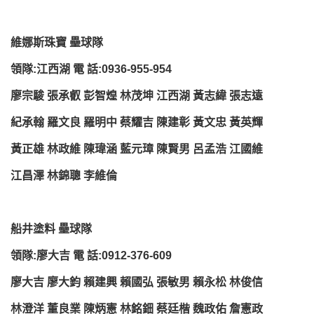
維娜斯珠寶 壘球隊
領隊:江西湖 電 話:0936-955-954
廖宗駿 張承叡 彭智煌 林茂坤 江西湖 黃志緯 張志遠
紀承翰 羅文良 羅明中 蔡耀吉 陳建彰 黃文忠 黃英輝
黃正雄 林政維 陳瑋涵 藍元璋 陳賢男 呂孟浩 江國維
江昌澤 林錦聰 李維倫
船井塗料 壘球隊
領隊:廖大吉 電 話:0912-376-609
廖大吉 廖大鈞 賴建興 賴國弘 張敏男 賴永松 林俊信
林澄洋 董良業 陳炳憲 林銘鈿 蔡廷楷 魏政佑 詹憲政