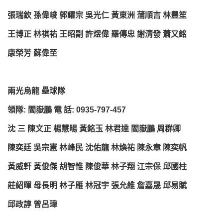
張瑞欽 孫偉峻 郭耀宗 吳光仁 黃東洲 蒲順吉 林豐笙
王博正 林祺祐 王昭副 許煜偉 羅傳忠 謝清發 蕭又銘
康榮芳 蘇偉至
兩光烏龍 壘球隊
領隊: 閻嶽鵬 電 話: 0935-797-457
沈 三 陳文正 楊慧暘 黃銘玉 林君達 閻嶽鵬 周群卿
陳奕廷 吳宗憲 林峰民 沈佑龍 林煥祐 陳永章 陳奕帆
黃威軒 黃俊傑 胡智惟 陳俊華 林子翔 江宗保 邱國柱
莊紹暉 母長明 林子雁 林冠宇 張允維 詹嘉晟 邱易賦
邱政諄 曾呂瑋