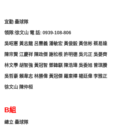
宜勤 壘球隊
領隊:徐文山 電 話: 0939-108-806
吳昭憲 黃志龍 呂豐義 潘敏宏 黃俊毅 黃信彬 蔡易達
陳宗賢 江慶祥 陳政傑 謝松根 許明德 吳元正 吳晏齊
林文學 胡智強 黃冠智 鄧鋒騏 陳浩瑋 吳委旭 曾琪賸
吳哲豪 賴韋志 林勝偉 黃冠傑 羅東樺 楊廷偉 李雅正
徐文山 陳仲桓
B組
總立 壘球隊