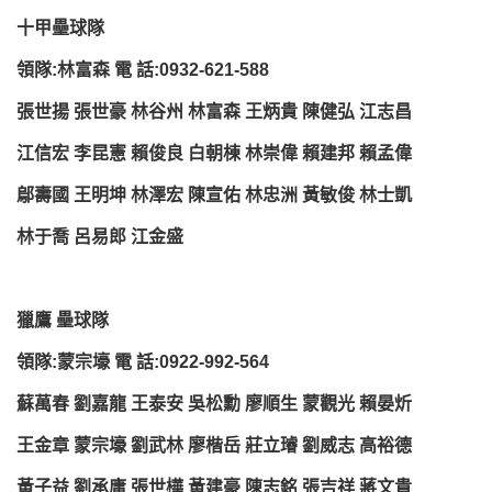
十甲壘球隊
領隊:林富森 電 話:0932-621-588
張世揚 張世豪 林谷州 林富森 王炳貴 陳健弘 江志昌
江信宏 李昆憲 賴俊良 白朝棟 林崇偉 賴建邦 賴孟偉
鄔壽國 王明坤 林澤宏 陳宣佑 林忠洲 黃敏俊 林士凱
林于喬 呂易郎 江金盛
獵鷹 壘球隊
領隊:蒙宗壕 電 話:0922-992-564
蘇萬春 劉嘉龍 王泰安 吳松勳 廖順生 蒙觀光 賴晏炘
王金章 蒙宗壕 劉武林 廖楷岳 莊立璿 劉威志 高裕德
黃子益 劉承庸 張世樺 黃建豪 陳志銘 張吉祥 蔣文貴