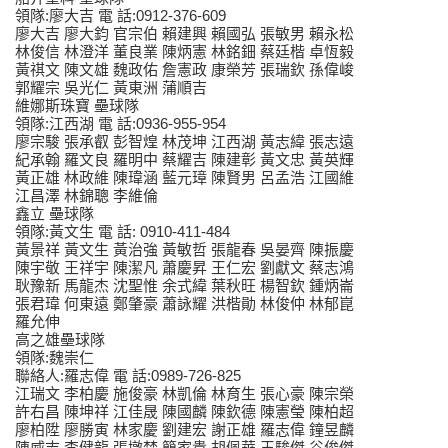
領隊:廖大吉 電 話:0912-376-609
廖大吉 廖大鈞 官宗伯 賴建興 賴國弘 張敏男 賴永松
林俊信 林澄洋 董良業 陳炳憲 林銘鈿 蔡廷楷 卓恆毅
黃祺文 陳文雄 魏政佑 詹憲政 康榮芳 張瑞欽 孫偉峻
郭耀宗 吳光仁 黃東洲 蒲順吉
維娜斯珠寶 壘球隊
領隊:江西湖 電 話:0936-955-954
廖宗駿 張承叡 彭智煌 林茂坤 江西湖 黃志緯 張志遠
紀承翰 羅文良 羅明中 蔡耀吉 陳建彰 黃文忠 黃英輝
黃正雄 林政維 陳瑋涵 藍元璋 陳賢男 呂孟浩 江國維
江昌澤 林錦聰 李維倫
鑫立 壘球隊
領隊:黃文生 電 話: 0910-411-484
黃景祥 黃文生 黃治強 黃敏哲 張龍春 吳晏齊 陳振慶
陳宇敬 王祥宇 陳潔凡 蕭慶昇 王仁宏 劉獻文 蔡志鴻
耿豫新 馬龍杰 沈聖惟 余式緯 葉秋旺 楊智欽 鍾炳崙
張君瑋 何東遠 鄭肇豪 蕭詠耀 洪楷勛 林俊仲 林郁崑
羅允伸
高之雄壘球隊
領隊:魏崇仁
聯絡人:羅志偉 電 話:0989-726-825
江瑞文 李柏慶 施俊豪 林凱倫 林育生 張心豪 陳宗榮
許右昌 陳坤祥 江佳晟 陳國麟 陳欽德 陳憲瑩 陳柏超
廖柏陞 廖勝寅 林家慶 劉建宏 謝正雄 羅志偉 鐘昱麟
陳威志 李健龍 張墩梵 簡家貴 胡佩華 王駿傑 谷俊傑