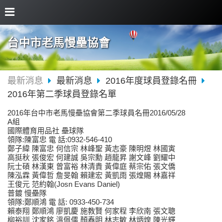
台中市老馬慢壘協會
最新消息
最新消息
2016年度球員登錄名冊
2016年第二季球員登錄名單
2016年台中市老馬慢壘協會第二季球員名冊2016/05/28
A組
國際體育用品社 壘球隊
領隊:陳富忠 電 話:0932-546-410
鄭子緯 陳富忠 何信宗 林峰聖 黃志豪 陳明煜 林國寅
高挺秋 張俊宏 何建誠 吳宗勳 趙龍昇 謝文峰 劉耀中
阮士碩 林漢東 曾富裕 林清貴 黃偉庭 蔡宗佑 張文僑
陳泓霖 黃偉哲 詹旻翰 賴建宏 黃凱雨 張煌賜 林嘉祥
王俊元 范約翰(Josn Evans Daniel)
普鍍 慢壘隊
領隊:鄭順鴻 電 話: 0933-450-734
賴泰翔 鄭順鴻 廖凱慶 施教賢 何家程 李欣南 張文聰
柳裕訓 沈家銘 溫佩儒 顏春明 林志敏 林炳煌 陳光輝