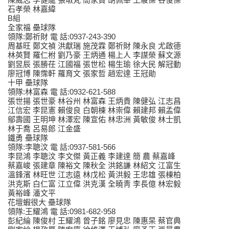
石孝榮 林嘉緯
B組
全家福 壘球隊
領隊:鄭祈財 電 話:0937-243-390
周基旺 鄭文禎 洪獻瑞 施茂霖 鄭祈財 陳永良 尤啟德
林英賢 羅仁柎 劉乃豪 王炳通 楊上人 李謀榮 蘇文源
劉昱辰 張勝茌 江國福 張世松 楊生瑜 徐大民 解冠動
廖冠博 陳霈軒 羅育文 張家哲 趙宏達 王冠勛
十甲 壘球隊
領隊:林富森 電 話:0932-621-588
張世揚 張世豪 林谷州 林富森 王炳貴 陳健弘 江志昌
江信宏 李昆憲 賴俊良 白朝棟 林崇偉 賴建邦 賴孟偉
鄔壽國 王明坤 林澤宏 陳宣佑 林忠洲 黃敏俊 林士凱
林于喬 呂易郎 江金盛
鐵勇 壘球隊
領隊:李聰汶 電 話:0937-581-566
李昆鴻 李聰汶 李文傑 黃正義 李建達 簡 農 蔡嘉峰
蔡嘉峻 張建章 陳裕文 陳秋全 洪銘謙 林紹文 江富生
溫鋒濱 林旺世 江志遠 林戊松 黃洪毅 王忠雄 張棟柏
洪克斯 白仁富 江立偉 洪克漢 全曉靑 李長億 林宏毅
黃裕峰 潘文平
花壇蝦很大 壘球隊
領隊:王耀鴻 電 話:0981-682-958
彭紀綸 陳俊村 王耀鴻 曾子銘 廖見忠 陳惠杲 蔡官典