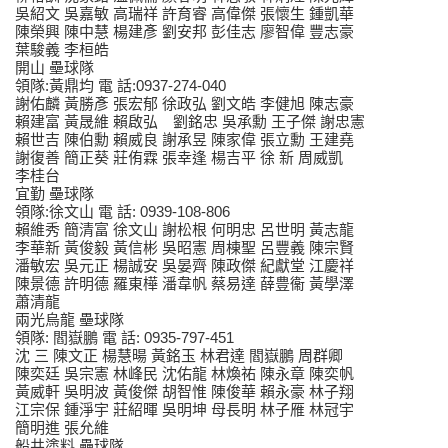
吳紹文 吳嘉敏 高瑞祥 許育睿 高偉傑 張懷生 鍾凱華
陳榮興 陳中慧 楊建彥 劉安邦 彭佳志 廖智偉 豐志豪
葉駿義 李桓皓
開山 壘球隊
領隊:黃鼎均 電 話:0937-274-040
謝佑麟 黃勝彥 張宏郁 徐政弘 劉文皓 李健旭 陳志豪
賴建富 黃晟維 賴啟弘 劉銘忠 吳承勳 王子傑 謝忠憲
賴世吉 陳伯勳 賴威良 謝承昱 陳家偉 張立勳 王建堯
謝復善 簡正葵 莊侑霖 張幸逢 楊吉平 徐 新 周威凱
李桂台
宜勤 壘球隊
領隊:徐文山 電 話: 0939-108-806
賴維秀 簡清富 徐文山 謝松根 何明忠 呂世明 黃志龍
李華新 黃俊毅 黃信彬 吳昭憲 周棟聖 呂豐義 陳宗賢
潘敏宏 吳元正 楊誠安 吳晏齊 陳政傑 紀獻堂 江慶祥
陳景德 許明德 羅東樺 潘韋帆 蔡易達 薛豊衞 黃學澤
蕭清龍
兩光烏龍 壘球隊
領隊: 閻嶽鵬 電 話: 0935-797-451
沈 三 陳文正 楊慧暘 黃銘玉 林君達 閻嶽鵬 周群卿
陳奕廷 吳宗憲 林峰民 沈佑龍 林煥祐 陳永章 陳奕帆
黃威軒 吳明波 黃俊傑 胡智惟 陳俊華 賴永豪 林子翔
江宗保 鍾淨宇 莊紹暉 吳明坤 母長明 林子雁 林冠宇
簡明進 張允維
船井塗料 壘球隊