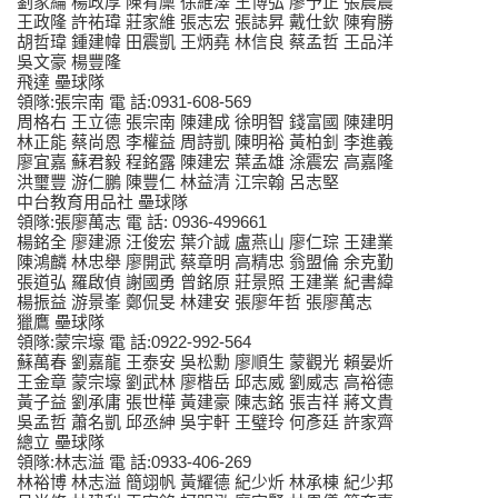
劉家綸 楊政厚 陳宥廩 徐維澤 王博弘 廖予正 張晨農
王政隆 許祐瑋 莊家維 張志宏 張誌昇 戴仕欽 陳宥勝
胡哲瑋 鍾建幃 田震凱 王炳堯 林信良 蔡孟哲 王品洋
吳文豪 楊豐隆
飛達 壘球隊
領隊:張宗南 電 話:0931-608-569
周格右 王立德 張宗南 陳建成 徐明智 錢富國 陳建明
林正能 蔡尚恩 李權益 周詩凱 陳明裕 黃柏釗 李進義
廖宜嘉 蘇君毅 程銘露 陳建宏 葉孟雄 涂震宏 高嘉隆
洪璽豐 游仁鵬 陳豐仁 林益清 江宗翰 呂志堅
中台教育用品社 壘球隊
領隊:張廖萬志 電 話: 0936-499661
楊銘全 廖建源 汪俊宏 葉介誠 盧燕山 廖仁琮 王建業
陳鴻麟 林忠舉 廖開武 蔡章明 高精忠 翁盟倫 余克勤
張道弘 羅啟偵 謝國勇 曾銘原 莊景照 王建業 紀書緯
楊振益 游景峯 鄭侃旻 林建安 張廖年哲 張廖萬志
獵鷹 壘球隊
領隊:蒙宗壕 電 話:0922-992-564
蘇萬春 劉嘉龍 王泰安 吳松勳 廖順生 蒙觀光 賴晏炘
王金章 蒙宗壕 劉武林 廖楷岳 邱志威 劉威志 高裕德
黃子益 劉承庸 張世樺 黃建豪 陳志銘 張吉祥 蔣文貴
吳孟哲 蕭名凱 邱丞紳 吳宇軒 王璧玲 何彥廷 許家齊
總立 壘球隊
領隊:林志溢 電 話:0933-406-269
林裕博 林志溢 簡翊帆 黃耀德 紀少炘 林承棟 紀少邦