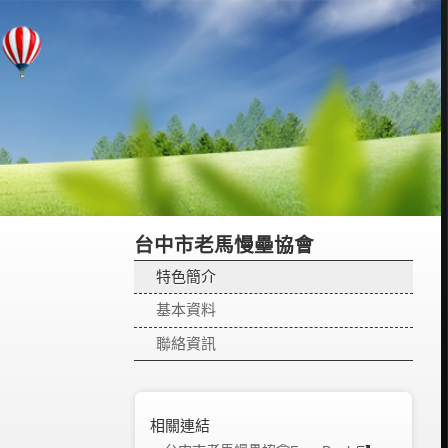
台中市老馬慢壘協會
特色簡介
基本資料
聯絡資訊
相關連結