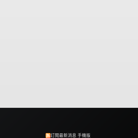
訂閱最新消息
手機版