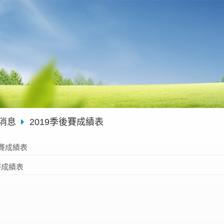
消息
2019季後賽成績表
後賽成績表
賽成績表