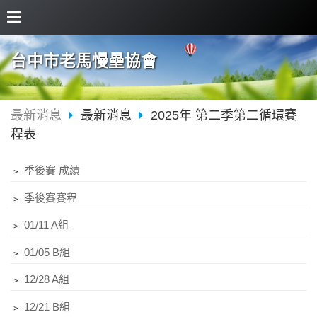
台中市老馬慢壘協會
最新消息
最新消息
2025年 第二季第二循環賽
程表
﹥
季後賽 成績
﹥
季後賽賽程
﹥
01/11 A組
﹥
01/05 B組
﹥
12/28 A組
﹥
12/21 B組