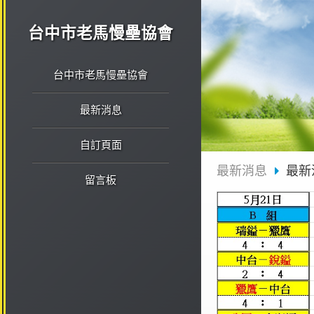
台中市老馬慢壘協會
台中市老馬慢壘協會
最新消息
自訂頁面
最新消息
最新
留言板