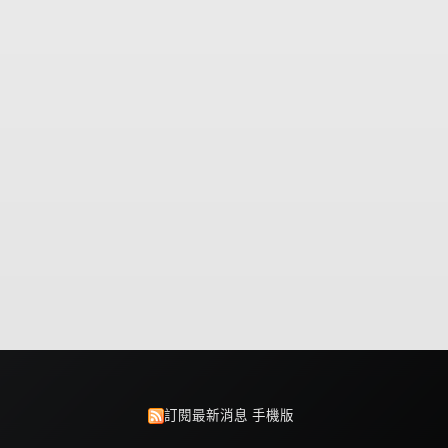
訂閱最新消息
手機版