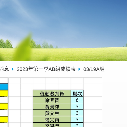
消息
2023年第一季AB組成績表
03/19A組