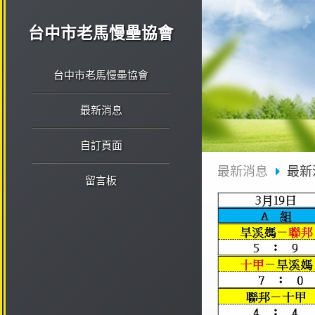
台中市老馬慢壘協會
台中市老馬慢壘協會
最新消息
自訂頁面
最新消息
最新
留言板