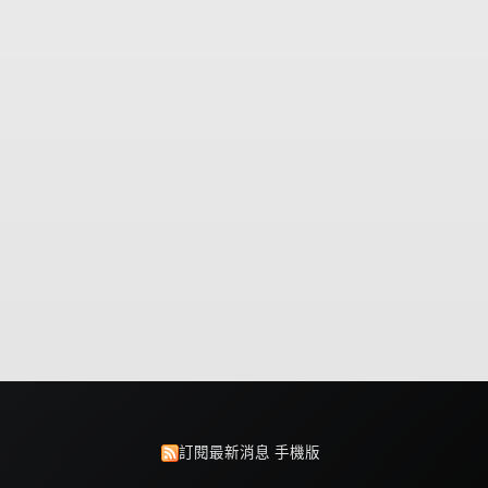
訂閱最新消息
手機版