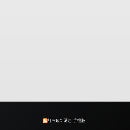
訂閱最新消息
手機版