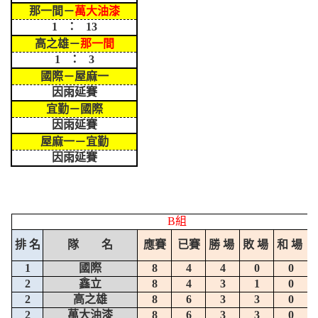
那一間－
萬大油漆
1 ： 13
高之雄－
那一間
1 ： 3
國際－屋麻一
因雨延賽
宜勤－國際
因雨延賽
屋麻一－宜勤
因雨延賽
B組
排 名
隊 名
應賽
已賽
勝 場
敗 場
和 場
1
國際
8
4
4
0
0
2
鑫立
8
4
3
1
0
2
高之雄
8
6
3
3
0
2
萬大油漆
8
6
3
3
0