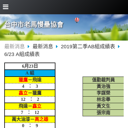
台中市老馬慢壘協會
最新消息
最新消息
2019第二季AB組成績表
6/23 A組成績表
6月23日
A 組
獵鷹
－飛達
值勤裁判員
4 ： 3
黃治強
鑫立
－獵鷹
李謀榮
12 ： 2
林忠舉
飛達－
鑫立
黃文生
7 ： 12
張宗南
萬大油漆－
高之雄
0 ： 9