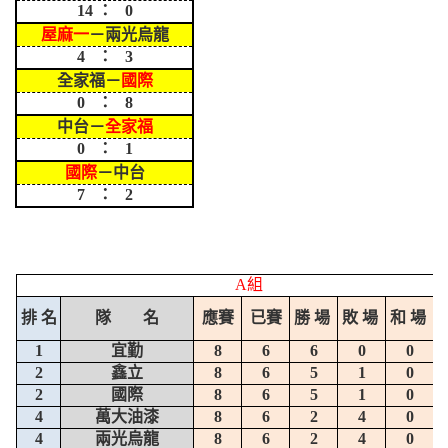
14 ： 0
屋麻一
－兩光烏龍
4 ： 3
全家福－
國際
0 ： 8
中台－
全家福
0 ： 1
國際
－中台
7 ： 2
A組
排 名
隊 名
應賽
已賽
勝 場
敗 場
和 場
1
宜勤
8
6
6
0
0
2
鑫立
8
6
5
1
0
2
國際
8
6
5
1
0
4
萬大油漆
8
6
2
4
0
4
兩光烏龍
8
6
2
4
0