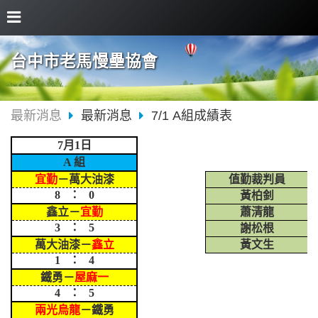
台中市老馬慢壘協會
最新消息
最新消息
7/1 A組成績表
7月1日
A 組
宜勤
－萬大油漆
值勤裁判員
8 ： 0
黃柏釗
鑫立－
宜勤
蕭清龍
3 ： 5
謝松根
萬大油漆－
鑫立
黃文生
1 ： 4
鐵勇－
屋麻一
4 ： 5
兩光烏龍
－鐵勇