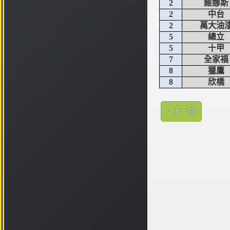
2
維娜斯
2
中台
2
萬大油
5
總立
5
十甲
7
全家福
8
獵鷹
8
欣橋
上一個