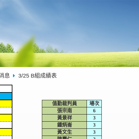
消息
3/25 B組成績表
值勤裁判員
場次
張宗南
6
黃景祥
3
鍾炳崙
3
黃文生
3