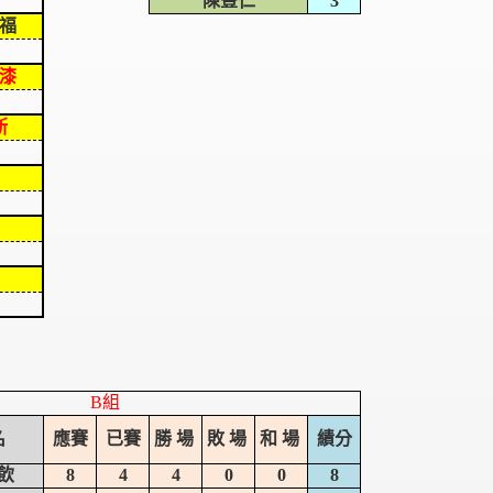
陳豐仁
3
福
漆
斯
B組
名
應賽
已賽
勝 場
敗 場
和 場
績分
飲
8
4
4
0
0
8