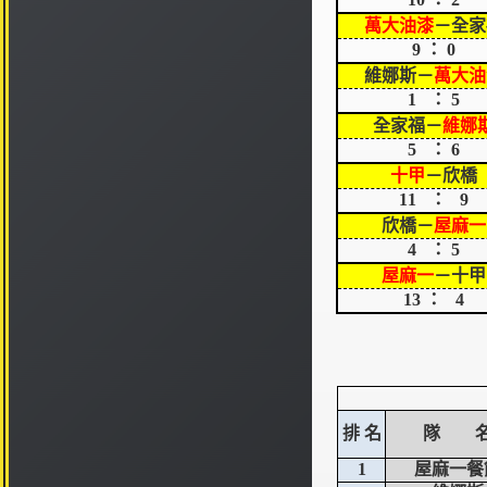
萬大油漆
－全家
9 ： 0
維娜斯－
萬大油
1 ： 5
全家福－
維娜
5 ： 6
十甲
－欣橋
11 ： 9
欣橋－
屋麻一
4 ： 5
屋麻一
－十甲
13 ： 4
排 名
隊 
1
屋麻一餐