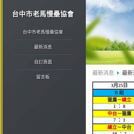
台中市老馬慢壘協會
台中市老馬慢壘協會
最新消息
自訂頁面
最新消息
最新
留言板
3月25日
B 組
獵鷹－
總立
1 ： 8
中台
－獵鷹
7 ： 1
總立
－中台
10 ： 2