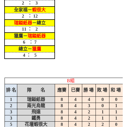
2 ： 3
全家福－
蝦很大
2 ： 12
瑞鎰紙器
－總立
11 ： 2
獵鷹－
瑞鎰紙器
6 ： 7
總立－
獵鷹
4 ： 5
B組
排 名
隊 名
應賽
已賽
勝 場
敗 場
和 場
1
瑞鎰紙器
8
4
4
0
0
2
兩光烏龍
8
4
3
0
1
3
飛達
8
4
2
1
1
3
鐵勇
8
4
2
1
1
5
花壇蝦很大
8
4
2
2
0