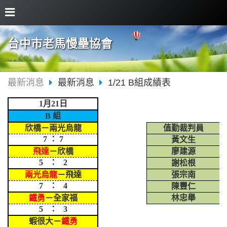
台中市老馬慢壘協會
最新消息
最新消息
1/21 B組成績表
1月21日
B 組
欣橋－兩光烏龍
值勤裁判員
7 ： 7
黃文生
飛達
－欣橋
廖建源
5 ： 2
謝松根
兩光烏龍
－飛達
張宗南
7 ： 4
陳豐仁
鐵勇
－全家福
林忠舉
5 ： 3
蝦很大－
鐵勇