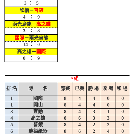
3 ： 5
欣橋－
普鍍
4 ： 9
兩光烏龍－
高之雄
3 ： 8
國際
－兩光烏龍
14 ： 0
高之雄－
國際
0 ： 9
A組
排 名
隊 名
應賽
已賽
勝 場
敗 場
和 場
1
國際
8
4
4
0
0
1
開山
8
4
4
0
0
3
宜勤
8
4
3
1
0
4
高之雄
8
6
3
3
0
5
普鍍
8
4
2
2
0
6
瑞鎰紙器
8
6
2
4
0