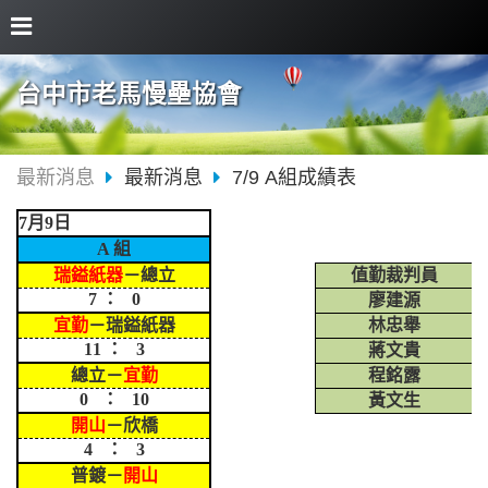
台中市老馬慢壘協會
最新消息
最新消息
7/9 A組成績表
7月9日
A 組
瑞鎰紙器
－總立
值勤裁判員
7 ： 0
廖建源
宜勤
－瑞鎰紙器
林忠舉
11 ： 3
蔣文貴
總立－
宜勤
程銘露
0 ： 10
黃文生
開山
－欣橋
4 ： 3
普鍍－
開山