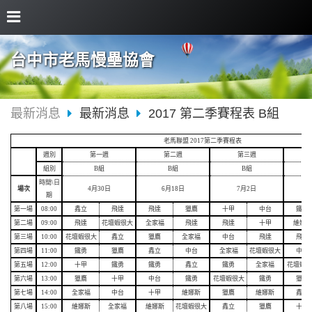
台中市老馬慢壘協會
最新消息
最新消息
2017 第二季賽程表 B組
老馬聯盟 2017第二季賽程表
週別
第一週
第二週
第三週
組別
B組
B組
B組
時間\日
場次
4月30日
6月18日
7月2日
期
第一場
08:00
鑫立
飛達
飛達
獵鷹
十甲
中台
鐵勇
第二場
09:00
飛達
花壇蝦很大
全家福
飛達
飛達
十甲
維娜斯
第三場
10:00
花壇蝦很大
鑫立
獵鷹
全家福
中台
飛達
飛達
第四場
11:00
鐵勇
獵鷹
鑫立
中台
全家福
花壇蝦很大
中台
第五場
12:00
十甲
鐵勇
鐵勇
鑫立
鐵勇
全家福
花壇蝦很
第六場
13:00
獵鷹
十甲
中台
鐵勇
花壇蝦很大
鐵勇
獵鷹
第七場
14:00
全家福
中台
十甲
維娜斯
獵鷹
維娜斯
鑫立
第八場
15:00
維娜斯
全家福
維娜斯
花壇蝦很大
鑫立
獵鷹
十甲