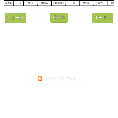
第九場
16:00
中台
維娜斯
花壇蝦很大
十甲
維娜斯
鑫立
全家福
回列表
上一個
下一個
訂閱最新消息
手機版
Powered by hosting.url.com.tw