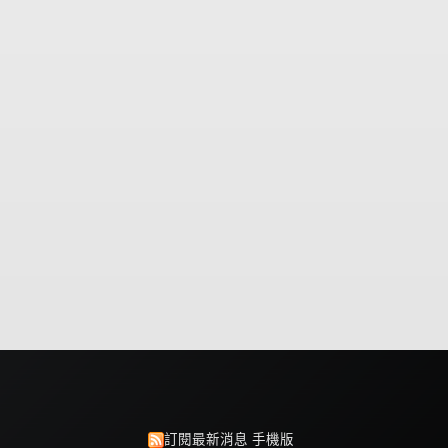
訂閱最新消息
手機版